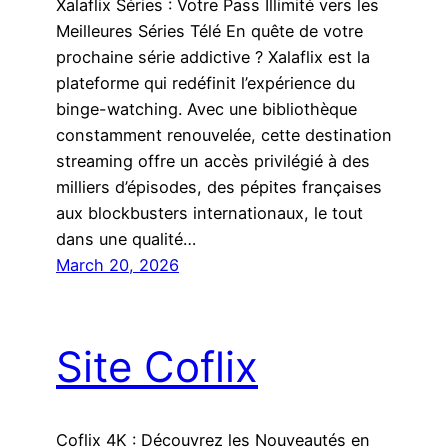
Xalaflix Séries : Votre Pass Illimité vers les
Meilleures Séries Télé En quête de votre
prochaine série addictive ? Xalaflix est la
plateforme qui redéfinit l’expérience du
binge-watching. Avec une bibliothèque
constamment renouvelée, cette destination
streaming offre un accès privilégié à des
milliers d’épisodes, des pépiteѕ françaises
aux blockbusters internationaux, le tout
dans une qualité…
March 20, 2026
Site Coflix
Coflix 4K : Découvrez les Nouveautés en